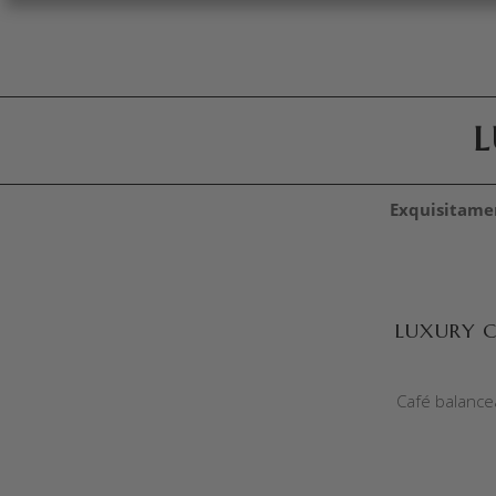
L
Exquisitame
SELECCIONAR OPCIONES
LUXURY 
Café balance