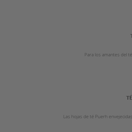
AÑADIR AL CARRITO
Para los amantes del t
AÑADIR AL CARRITO
TÉ
Las hojas de té Puerh envejecidas 