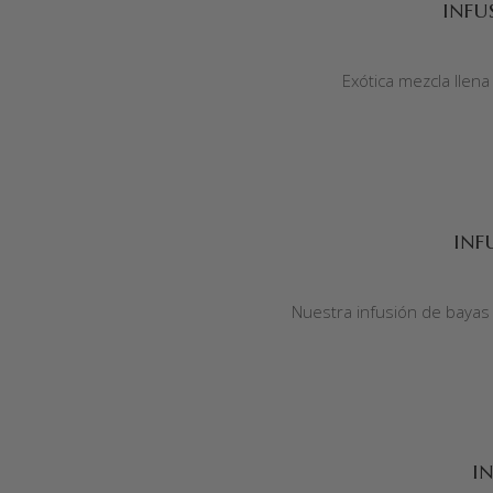
INFU
Exótica mezcla llen
AÑADIR AL CARRITO
INF
Nuestra infusión de bayas 
AÑADIR AL CARRITO
I