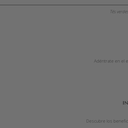
Tés verdes
AÑADIR AL CARRITO
Adéntrate en el e
AÑADIR AL CARRITO
I
Descubre los benefici