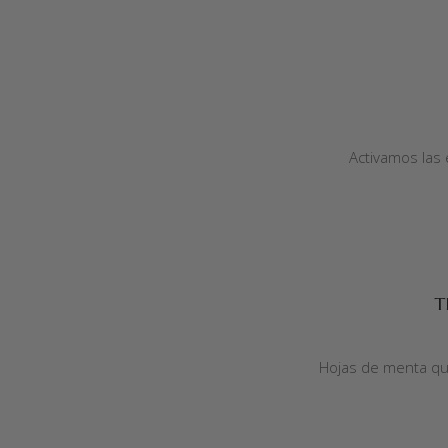
AÑADIR AL CARRITO
Activamos las e
AÑADIR AL CARRITO
T
Hojas de menta que