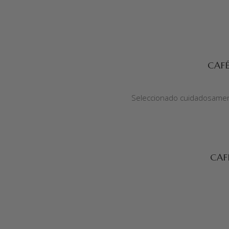
SELECCIONAR OPCIONES
CAFÉ
Seleccionado cuidadosament
SELECCIONAR OPCIONES
CAF