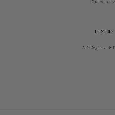
Cuerpo redon
SELECCIONAR OPCIONES
LUXURY
Café Orgánico de P