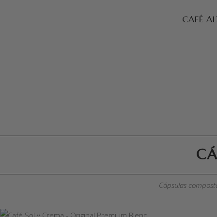
SELECCIONAR OPCIONES
CAFÉ A
CÁ
Cápsulas compostab