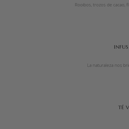
Rooibos, trozos de cacao, f
AÑADIR AL CARRITO
INFU
La naturaleza nos bri
AÑADIR AL CARRITO
TÉ 