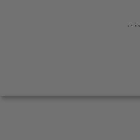
Tés ve