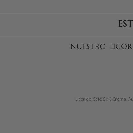
ES
NUESTRO LICOR
AÑADIR AL CARRITO
Licor de Café Sol&Crema. Aut