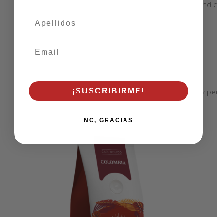
Blend e
apellidos
Email
SELECCIONAR OPCIONES
Dulce y pe
¡SUSCRIBIRME!
NO, GRACIAS