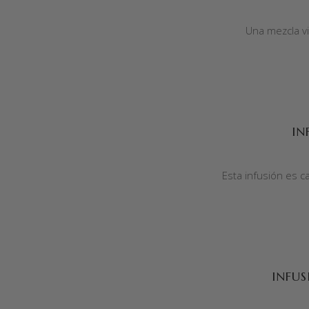
Una mezcla vi
AÑADIR AL CARRITO
IN
Esta infusión es c
AÑADIR AL CARRITO
INFU