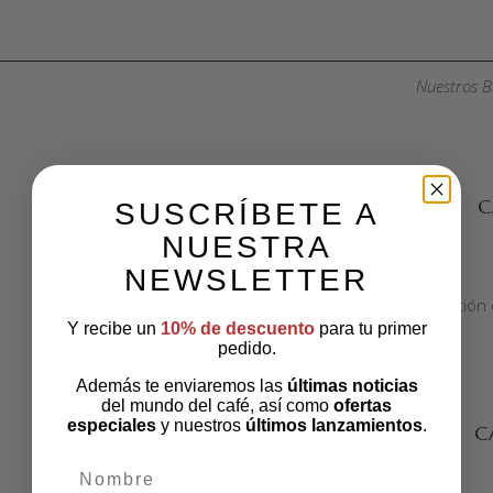
Nuestros B
SELECCIONAR OPCIONES
C
SUSCRÍBETE A
NUESTRA
NEWSLETTER
Deliciosa selección
Y recibe un
10% de descuento
para tu primer
pedido.
Además te enviaremos las
últimas noticias
del mundo del café, así como
ofertas
SELECCIONAR OPCIONES
especiales
y nuestros
últimos lanzamientos
.
C
nombre