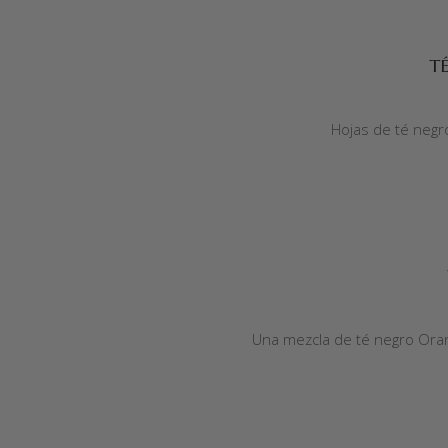
AÑADIR AL CARRITO
T
Hojas de té negr
AÑADIR AL CARRITO
Una mezcla de té negro Oran